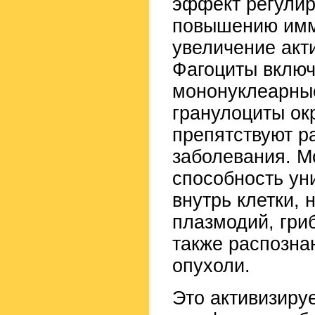
эффект регулир
повышению имму
увеличение акт
Фагоциты включ
мононуклеарны
гранулоциты ок
препятствуют р
заболевания. 
способность ун
внутрь клетки,
плазмодий, гриб
также распозна
опухоли.
Это активизиру