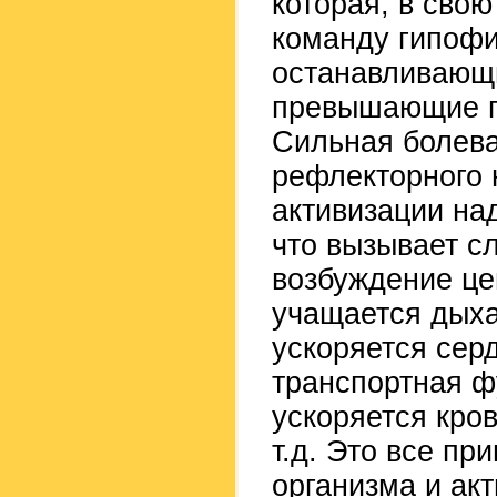
которая, в сво
команду гипофи
останавливающи
превышающие по
Сильная болева
рефлекторного 
активизации на
что вызывает с
возбуждение це
учащается дыха
ускоряется сер
транспортная ф
ускоряется кро
т.д. Это все пр
организма и ак