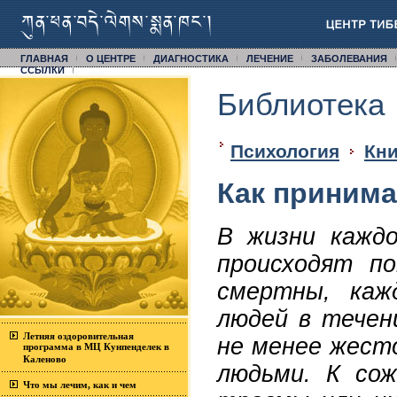
ГЛАВНАЯ
О ЦЕНТРЕ
ДИАГНОСТИКА
ЛЕЧЕНИЕ
ЗАБОЛЕВАНИЯ
CСЫЛКИ
Библиотека
Психология
Кни
Как приним
В жизни каждо
происходят п
смертны, каж
людей в течен
Летняя оздоровительная
не менее жест
программа в МЦ Кунпенделек в
Каленово
людьми. К сож
Что мы лечим, как и чем