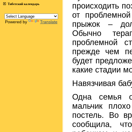
происходить по
Тибетский календарь
от проблемной
Powered by
Translate
прыжок – дол
Обычно тера
проблемной ст
прежде чем пе
будет предложе
какие стадии м
Навязчивая ба
Одна семья о
мальчик плох
постель. Во в
сообщила, чт