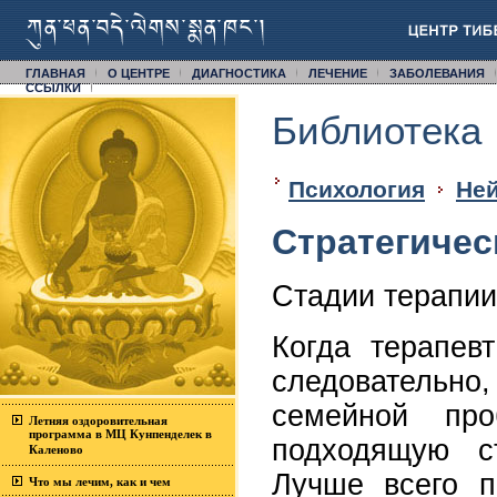
ГЛАВНАЯ
О ЦЕНТРЕ
ДИАГНОСТИКА
ЛЕЧЕНИЕ
ЗАБОЛЕВАНИЯ
CСЫЛКИ
Библиотека
Психология
Ней
Стратегичес
Стадии терапии
Когда терапев
следовательн
семейной пр
Летняя оздоровительная
программа в МЦ Кунпенделек в
подходящую с
Каленово
Лучше всего п
Что мы лечим, как и чем