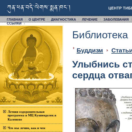
ГЛАВНАЯ
О ЦЕНТРЕ
ДИАГНОСТИКА
ЛЕЧЕНИЕ
ЗАБОЛЕВАНИЯ
CСЫЛКИ
Библиотека
Буддизм
Статьи
Улыбнись ст
сердца отва
Летняя оздоровительная
программа в МЦ Кунпенделек в
Каленово
Что мы лечим, как и чем